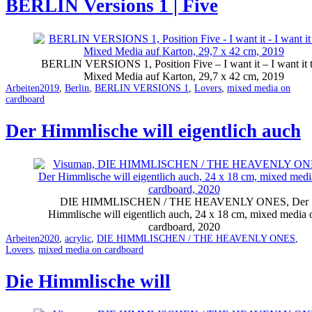
BERLIN Versions 1 | Five
BERLIN VERSIONS 1, Position Five – I want it – I want it 
Mixed Media auf Karton, 29,7 x 42 cm, 2019
Categorized
Tagged
Arbeiten
2019
,
Berlin
,
BERLIN VERSIONS 1
,
Lovers
,
mixed media on
as
cardboard
Der Himmlische will eigentlich auch
DIE HIMMLISCHEN / THE HEAVENLY ONES, Der
Himmlische will eigentlich auch, 24 x 18 cm, mixed media 
cardboard, 2020
Categorized
Tagged
Arbeiten
2020
,
acrylic
,
DIE HIMMLISCHEN / THE HEAVENLY ONES
,
as
Lovers
,
mixed media on cardboard
Die Himmlische will