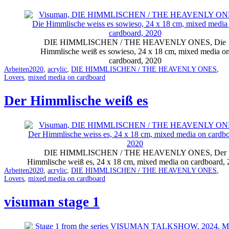
DIE HIMMLISCHEN / THE HEAVENLY ONES, Die
Himmlische weiß es sowieso, 24 x 18 cm, mixed media o
cardboard, 2020
Categorized
Tagged
Arbeiten
2020
,
acrylic
,
DIE HIMMLISCHEN / THE HEAVENLY ONES
,
as
Lovers
,
mixed media on cardboard
Der Himmlische weiß es
DIE HIMMLISCHEN / THE HEAVENLY ONES, Der
Himmlische weiß es, 24 x 18 cm, mixed media on cardboard,
Categorized
Tagged
Arbeiten
2020
,
acrylic
,
DIE HIMMLISCHEN / THE HEAVENLY ONES
,
as
Lovers
,
mixed media on cardboard
visuman stage 1