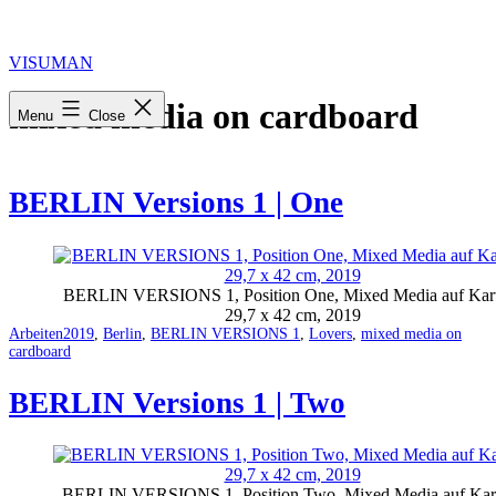
Skip
to
content
VISUMAN
mixed media on cardboard
Menu
Close
BERLIN Versions 1 | One
BERLIN VERSIONS 1, Position One, Mixed Media auf Kar
29,7 x 42 cm, 2019
Categorized
Tagged
Arbeiten
2019
,
Berlin
,
BERLIN VERSIONS 1
,
Lovers
,
mixed media on
as
cardboard
BERLIN Versions 1 | Two
BERLIN VERSIONS 1, Position Two, Mixed Media auf Kar