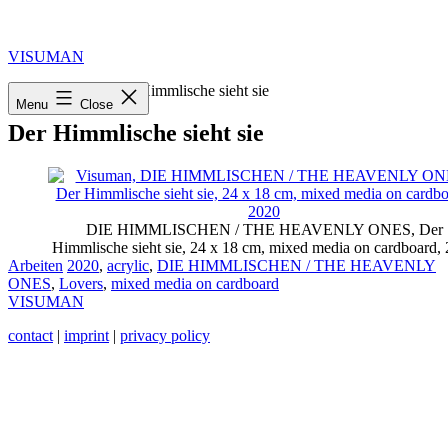
Skip
to
content
VISUMAN
Home
»
2020
»
Der Himmlische sieht sie
Menu
Close
Der Himmlische sieht sie
DIE HIMMLISCHEN / THE HEAVENLY ONES, Der
Himmlische sieht sie, 24 x 18 cm, mixed media on cardboard,
Categorized
Tagged
Arbeiten
2020
,
acrylic
,
DIE HIMMLISCHEN / THE HEAVENLY
as
ONES
,
Lovers
,
mixed media on cardboard
VISUMAN
contact
|
imprint
|
privacy policy