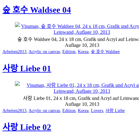
숲 호수 Waldsee 04
숲 호수 Waldsee 04, 24 x 18 cm, Grafik und Acryl auf Leinw
Auflage 10, 2013
Categorized
Tagged
Arbeiten
2013
,
Acrylic on canvas
,
Edition
,
Korea
,
숲 호수 Waldsee
as
사랑 Liebe 01
사랑 Liebe 01, 24 x 18 cm, Grafik und Acryl auf Leinwand
Auflage 10, 2013
Categorized
Tagged
Arbeiten
2013
,
Acrylic on canvas
,
Edition
,
Korea
,
Lovers
,
사랑 Liebe
as
사랑 Liebe 02