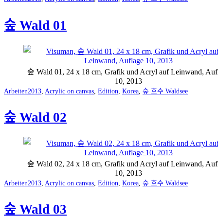
as
숲 Wald 01
숲 Wald 01, 24 x 18 cm, Grafik und Acryl auf Leinwand, Auf
10, 2013
Categorized
Tagged
Arbeiten
2013
,
Acrylic on canvas
,
Edition
,
Korea
,
숲 호수 Waldsee
as
숲 Wald 02
숲 Wald 02, 24 x 18 cm, Grafik und Acryl auf Leinwand, Auf
10, 2013
Categorized
Tagged
Arbeiten
2013
,
Acrylic on canvas
,
Edition
,
Korea
,
숲 호수 Waldsee
as
숲 Wald 03