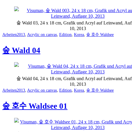
숲 Wald 03, 24 x 18 cm, Grafik und Acryl auf Leinwand, Auf
10, 2013
Categorized
Tagged
Arbeiten
2013
,
Acrylic on canvas
,
Edition
,
Korea
,
숲 호수 Waldsee
as
숲 Wald 04
숲 Wald 04, 24 x 18 cm, Grafik und Acryl auf Leinwand, Auf
10, 2013
Categorized
Tagged
Arbeiten
2013
,
Acrylic on canvas
,
Edition
,
Korea
,
숲 호수 Waldsee
as
숲 호수 Waldsee 01