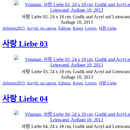
사랑 Liebe 02, 24 x 18 cm, Grafik und Acryl auf Leinwand
Auflage 10, 2013
Categorized
Tagged
Arbeiten
2013
,
Acrylic on canvas
,
Edition
,
Korea
,
Lovers
,
사랑 Liebe
as
사랑 Liebe 03
사랑 Liebe 03, 24 x 18 cm, Grafik und Acryl auf Leinwand
Auflage 10, 2013
Categorized
Tagged
Arbeiten
2013
,
Acrylic on canvas
,
Edition
,
Korea
,
Lovers
,
사랑 Liebe
as
사랑 Liebe 04
사랑 Liebe 04, 24 x 18 cm, Grafik und Acryl auf Leinwand