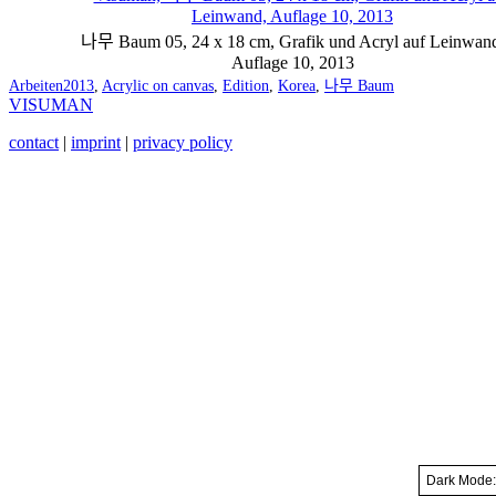
나무 Baum 05, 24 x 18 cm, Grafik und Acryl auf Leinwan
Auflage 10, 2013
Categorized
Tagged
Arbeiten
2013
,
Acrylic on canvas
,
Edition
,
Korea
,
나무 Baum
as
VISUMAN
contact
|
imprint
|
privacy policy
Dark Mode: