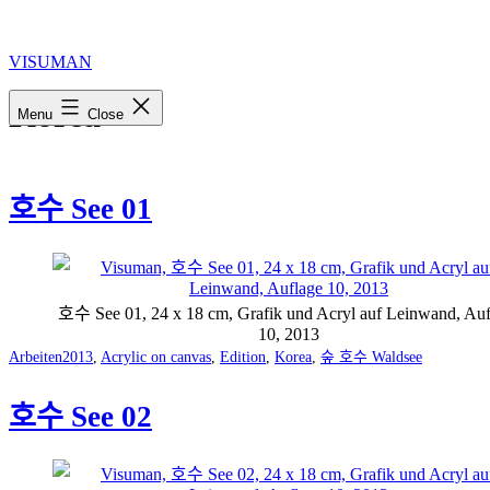
Skip
to
content
VISUMAN
Korea
Menu
Close
호수 See 01
호수 See 01, 24 x 18 cm, Grafik und Acryl auf Leinwand, Au
10, 2013
Categorized
Tagged
Arbeiten
2013
,
Acrylic on canvas
,
Edition
,
Korea
,
숲 호수 Waldsee
as
호수 See 02