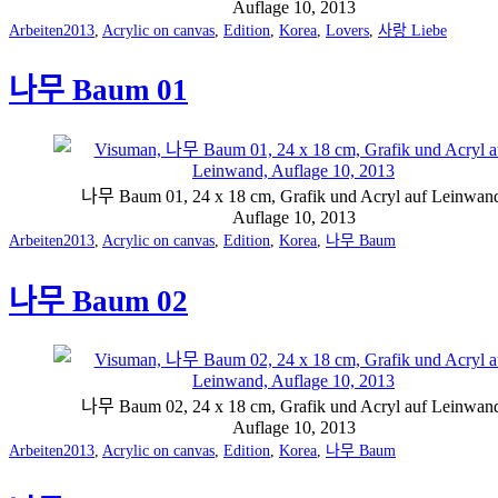
Auflage 10, 2013
Categorized
Tagged
Arbeiten
2013
,
Acrylic on canvas
,
Edition
,
Korea
,
Lovers
,
사랑 Liebe
as
나무 Baum 01
나무 Baum 01, 24 x 18 cm, Grafik und Acryl auf Leinwan
Auflage 10, 2013
Categorized
Tagged
Arbeiten
2013
,
Acrylic on canvas
,
Edition
,
Korea
,
나무 Baum
as
나무 Baum 02
나무 Baum 02, 24 x 18 cm, Grafik und Acryl auf Leinwan
Auflage 10, 2013
Categorized
Tagged
Arbeiten
2013
,
Acrylic on canvas
,
Edition
,
Korea
,
나무 Baum
as