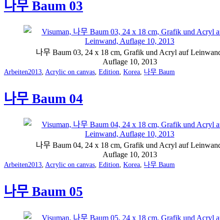
나무 Baum 03
나무 Baum 03, 24 x 18 cm, Grafik und Acryl auf Leinwan
Auflage 10, 2013
Categorized
Tagged
Arbeiten
2013
,
Acrylic on canvas
,
Edition
,
Korea
,
나무 Baum
as
나무 Baum 04
나무 Baum 04, 24 x 18 cm, Grafik und Acryl auf Leinwan
Auflage 10, 2013
Categorized
Tagged
Arbeiten
2013
,
Acrylic on canvas
,
Edition
,
Korea
,
나무 Baum
as
나무 Baum 05