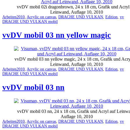
vvDV mobil 02i dragonbrown, 24 x 18 cm, Grafik und Acryl
Leinwand, Auflage 10, 2010
Categorized
Tagged
Arbeiten
2010
,
Acrylic on canvas
,
DRACHE UND VULKAN
,
Edition
,
vv
as
DRACHE UND VULKAN mobil
vvDV mobil 03 nn yellow magic
vvDV mobil 03 nn yellow magic, 24 x 18 cm, Grafik und Acry
Leinwand, Auflage 10, 2010
Categorized
Tagged
Arbeiten
2010
,
Acrylic on canvas
,
DRACHE UND VULKAN
,
Edition
,
vv
as
DRACHE UND VULKAN mobil
vvDV mobil 03 nn
vvDV mobil 03 nn, 24 x 18 cm, Grafik und Acryl auf Leinw
Auflage 10, 2010
Categorized
Tagged
Arbeiten
2010
,
Acrylic on canvas
,
DRACHE UND VULKAN
,
Edition
,
vv
as
DRACHE UND VULKAN mobil