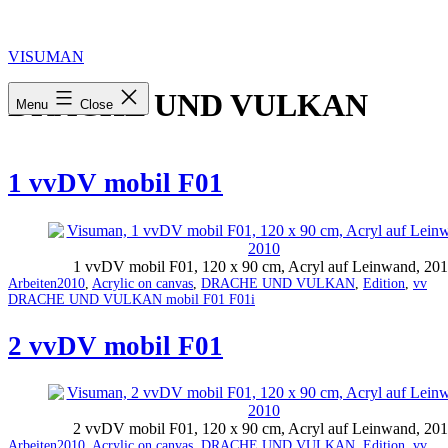
Skip
to
content
VISUMAN
DRACHE UND VULKAN
Menu
Close
1 vvDV mobil F01
1 vvDV mobil F01, 120 x 90 cm, Acryl auf Leinwand, 20
Categorized
Tagged
Arbeiten
2010
,
Acrylic on canvas
,
DRACHE UND VULKAN
,
Edition
,
vv
as
DRACHE UND VULKAN mobil F01 F01i
2 vvDV mobil F01
2 vvDV mobil F01, 120 x 90 cm, Acryl auf Leinwand, 20
Categorized
Tagged
Arbeiten
2010
,
Acrylic on canvas
,
DRACHE UND VULKAN
,
Edition
,
vv