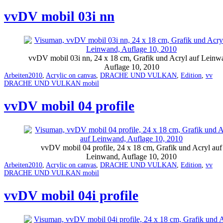
vvDV mobil 03i nn
vvDV mobil 03i nn, 24 x 18 cm, Grafik und Acryl auf Leinw
Auflage 10, 2010
Categorized
Tagged
Arbeiten
2010
,
Acrylic on canvas
,
DRACHE UND VULKAN
,
Edition
,
vv
as
DRACHE UND VULKAN mobil
vvDV mobil 04 profile
vvDV mobil 04 profile, 24 x 18 cm, Grafik und Acryl auf
Leinwand, Auflage 10, 2010
Categorized
Tagged
Arbeiten
2010
,
Acrylic on canvas
,
DRACHE UND VULKAN
,
Edition
,
vv
as
DRACHE UND VULKAN mobil
vvDV mobil 04i profile