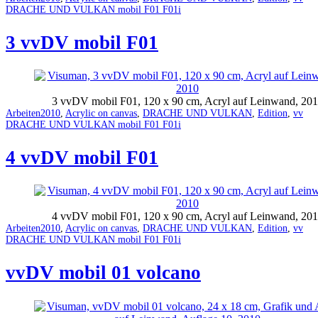
as
DRACHE UND VULKAN mobil F01 F01i
3 vvDV mobil F01
3 vvDV mobil F01, 120 x 90 cm, Acryl auf Leinwand, 20
Categorized
Tagged
Arbeiten
2010
,
Acrylic on canvas
,
DRACHE UND VULKAN
,
Edition
,
vv
as
DRACHE UND VULKAN mobil F01 F01i
4 vvDV mobil F01
4 vvDV mobil F01, 120 x 90 cm, Acryl auf Leinwand, 20
Categorized
Tagged
Arbeiten
2010
,
Acrylic on canvas
,
DRACHE UND VULKAN
,
Edition
,
vv
as
DRACHE UND VULKAN mobil F01 F01i
vvDV mobil 01 volcano