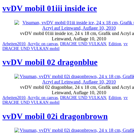
vvDV mobil 01iii inside ice
vvDV mobil 01iii inside ice, 24 x 18 cm, Grafik und Acryl 
Leinwand, Auflage 10, 2010
Categorized
Tagged
Arbeiten
2010
,
Acrylic on canvas
,
DRACHE UND VULKAN
,
Edition
,
vv
as
DRACHE UND VULKAN mobil
vvDV mobil 02 dragonblue
vvDV mobil 02 dragonblue, 24 x 18 cm, Grafik und Acryl a
Leinwand, Auflage 10, 2010
Categorized
Tagged
Arbeiten
2010
,
Acrylic on canvas
,
DRACHE UND VULKAN
,
Edition
,
vv
as
DRACHE UND VULKAN mobil
vvDV mobil 02i dragonbrown