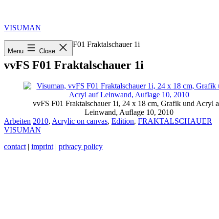
Skip
to
content
VISUMAN
Home
»
2010
»
vvFS F01 Fraktalschauer 1i
Menu
Close
vvFS F01 Fraktalschauer 1i
vvFS F01 Fraktalschauer 1i, 24 x 18 cm, Grafik und Acryl a
Leinwand, Auflage 10, 2010
Categorized
Tagged
Arbeiten
2010
,
Acrylic on canvas
,
Edition
,
FRAKTALSCHAUER
as
VISUMAN
contact
|
imprint
|
privacy policy