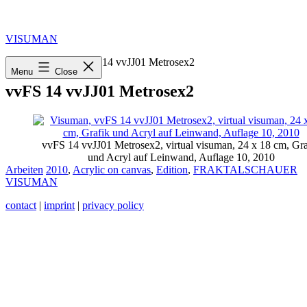
Skip
to
content
VISUMAN
Home
»
2010
»
vvFS 14 vvJJ01 Metrosex2
Menu
Close
vvFS 14 vvJJ01 Metrosex2
vvFS 14 vvJJ01 Metrosex2, virtual visuman, 24 x 18 cm, Gra
und Acryl auf Leinwand, Auflage 10, 2010
Categorized
Tagged
Arbeiten
2010
,
Acrylic on canvas
,
Edition
,
FRAKTALSCHAUER
as
VISUMAN
contact
|
imprint
|
privacy policy