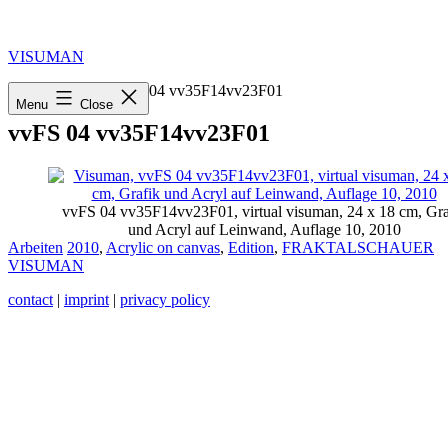
Skip
to
content
VISUMAN
Home
»
2010
»
vvFS 04 vv35F14vv23F01
Menu
Close
vvFS 04 vv35F14vv23F01
vvFS 04 vv35F14vv23F01, virtual visuman, 24 x 18 cm, Gra
und Acryl auf Leinwand, Auflage 10, 2010
Categorized
Tagged
Arbeiten
2010
,
Acrylic on canvas
,
Edition
,
FRAKTALSCHAUER
as
VISUMAN
contact
|
imprint
|
privacy policy