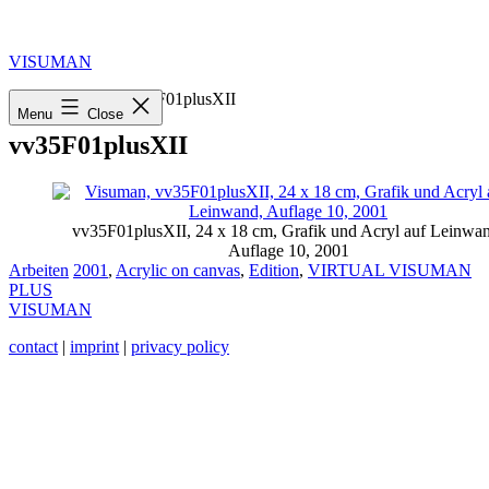
Skip
to
content
VISUMAN
Home
»
2001
»
vv35F01plusXII
Menu
Close
vv35F01plusXII
vv35F01plusXII, 24 x 18 cm, Grafik und Acryl auf Leinwa
Auflage 10, 2001
Categorized
Tagged
Arbeiten
2001
,
Acrylic on canvas
,
Edition
,
VIRTUAL VISUMAN
as
PLUS
VISUMAN
contact
|
imprint
|
privacy policy