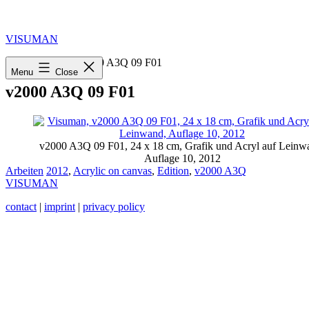
Skip
to
content
VISUMAN
Home
»
2012
»
v2000 A3Q 09 F01
Menu
Close
v2000 A3Q 09 F01
v2000 A3Q 09 F01, 24 x 18 cm, Grafik und Acryl auf Leinw
Auflage 10, 2012
Categorized
Tagged
Arbeiten
2012
,
Acrylic on canvas
,
Edition
,
v2000 A3Q
as
VISUMAN
contact
|
imprint
|
privacy policy