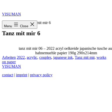
Skip
to
content
VISUMAN
Home
»
2022
»
Tanz mit mir 6
Menu
Close
Tanz mit mir 6
tanz mit mir 06 – 2022 acryl oelkreide japanische tusche au
hahnemuehle papier 190g 290x214mm
Categorized
Tagged
Arbeiten
2022
,
acrylic
,
couples
,
japanese ink
,
Tanz mit mir
,
works
as
on paper
VISUMAN
contact
|
imprint
|
privacy policy