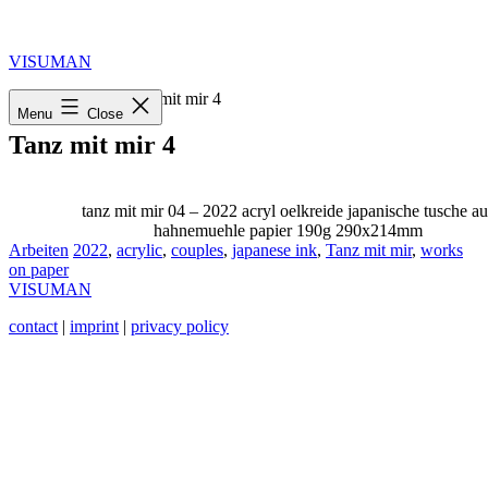
Skip
to
content
VISUMAN
Home
»
2022
»
Tanz mit mir 4
Menu
Close
Tanz mit mir 4
tanz mit mir 04 – 2022 acryl oelkreide japanische tusche au
hahnemuehle papier 190g 290x214mm
Categorized
Tagged
Arbeiten
2022
,
acrylic
,
couples
,
japanese ink
,
Tanz mit mir
,
works
as
on paper
VISUMAN
contact
|
imprint
|
privacy policy