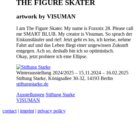
THE FIGURE SKATER
artwork by VISUMAN
I am The Figure Skater. My name is Fraxnix 28. Please call
me SMART BLUB. My creator is Visuman. So sprach der
Eiskunstläufer und rief: Jetzt geht es los, ich kreise, nehme
Fahrt auf und das Leben fliegt einer ungewissen Zukunft
entgegen. Ach so, deshalb bin ich so optimistisch.
Okay, jetzt probiere ich eine Ellipse.
Winterausstellung 2024/2025 – 15.11.2024 – 16.02.2025
Stiftung Starke, Königsallee 30-32, 14193 Berlin
stiftungstarke.de
Categorized
Tagged
Ausstellungen
Stiftung Starke
as
VISUMAN
contact
|
imprint
|
privacy policy