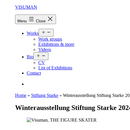
Skip
VISUMAN
to
content
Menu
Close
Open
Works
menu
Work groups
Exhibitions & more
Videos
Open
Bio
menu
CV
List of Exhibitions
Contact
Search…
Home
»
Stiftung Starke
»
Winterausstellung Stiftung Starke 2
Winterausstellung Stiftung Starke 202