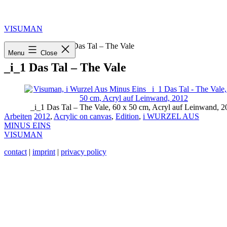
Skip
to
content
VISUMAN
Home
»
2012
»
_i_1 Das Tal – The Vale
Menu
Close
_i_1 Das Tal – The Vale
_i_1 Das Tal – The Vale, 60 x 50 cm, Acryl auf Leinwand, 2
Categorized
Tagged
Arbeiten
2012
,
Acrylic on canvas
,
Edition
,
i WURZEL AUS
as
MINUS EINS
VISUMAN
contact
|
imprint
|
privacy policy